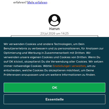
erfahren?
Mehr erfahren
Harun
23 Jul 2026 um 14:25
Sehr lecker, wie immer hausgemacht und top
Wir verwenden Cookies und andere Technologien, um Dein
lieferung
Benutzererlebnis zu verbessern und zu personalisieren, für Analysen zur
Optimierung und Werbung in Zusammenarbeit mit Dritten. Wir
verwenden unsere eigenen Cookies und Cookies von Dritten. Wenn Du
auf OK klickst, akzeptierst Du die Verwendung aller Cookies. Wir setzen
immer notwendige Cookies. Wähle
Einstellungen verwalten
, um zu
entscheiden, welche Cookies Du akzeptieren möchtest, um Deine
Präferenzen anzupassen und um weitere Informationen zu finden.
OK
Essentielle